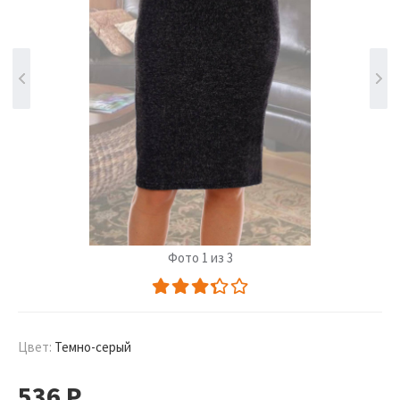
Фото 1 из 3
Цвет:
Темно-серый
536
Р