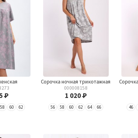
женская
Сорочка ночная трикотажная
Сорочка
8273
000008158
05
Р
1 020
Р
58
60
62
56
58
60
62
64
66
46