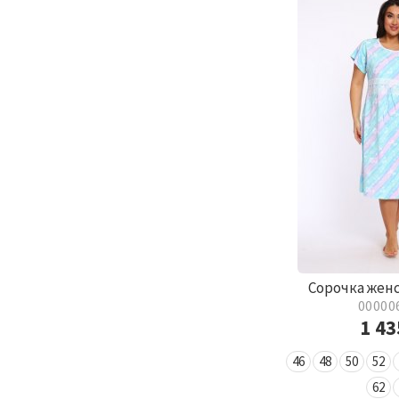
Сорочка жен
00000
1 4
46
48
50
52
62