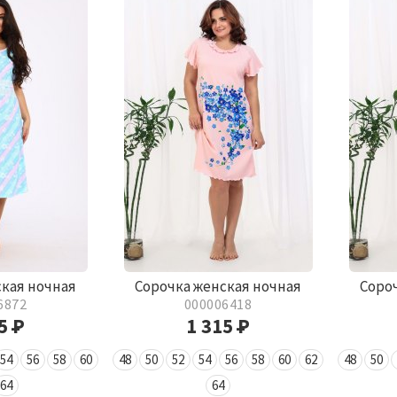
ская ночная
Сорочка женская ночная
Соро
6872
000006418
35
Р
1 315
Р
54
56
58
60
48
50
52
54
56
58
60
62
48
50
64
64