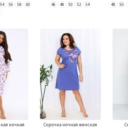
54
56
58
60
46
48
50
52
54
48
50
ская ночная
Сорочка ночная женская
С