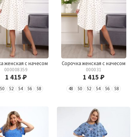
а женская с начесом
Сорочка женская с начесом
000008359
000031
1 415
Р
1 415
Р
50
52
54
56
58
48
50
52
54
56
58