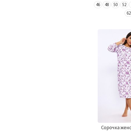
46
48
50
52
62
Сорочка жен