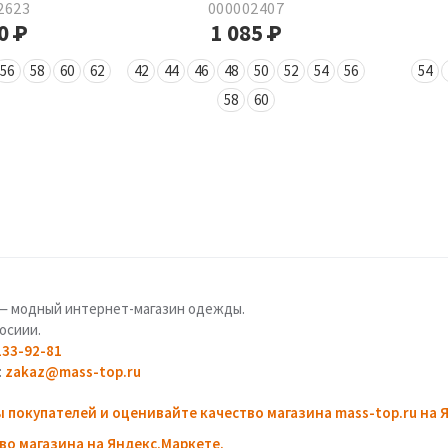
2623
000002407
90
Р
1 085
Р
56
58
60
62
42
44
46
48
50
52
54
56
54
58
60
u — модный интернет-магазин одежды.
осиии.
133-92-81
:
zakaz@mass-top.ru