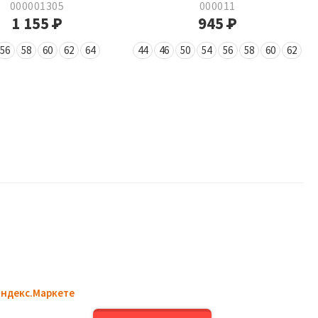
000001305
000011
1 155
Р
945
Р
56
58
60
62
64
44
46
50
54
56
58
60
62