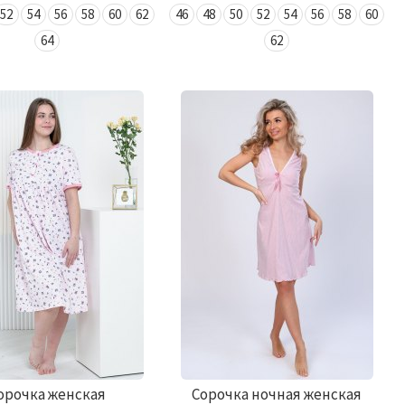
52
54
56
58
60
62
46
48
50
52
54
56
58
60
64
62
орочка женская
Сорочка ночная женская