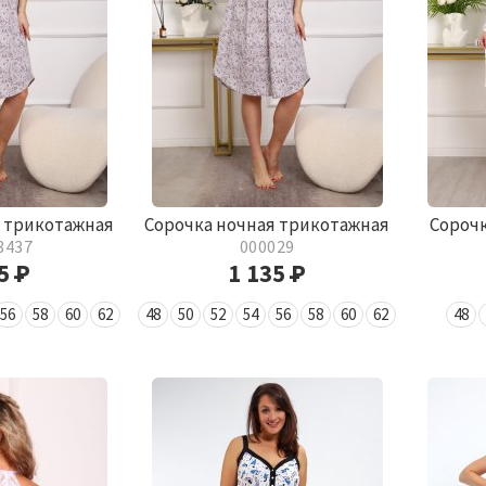
я трикотажная
Сорочка ночная трикотажная
Сорочк
8437
000029
35
Р
1 135
Р
56
58
60
62
48
50
52
54
56
58
60
62
48