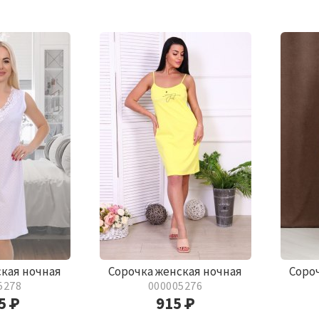
ская ночная
Сорочка женская ночная
Соро
5278
000005276
85
Р
915
Р