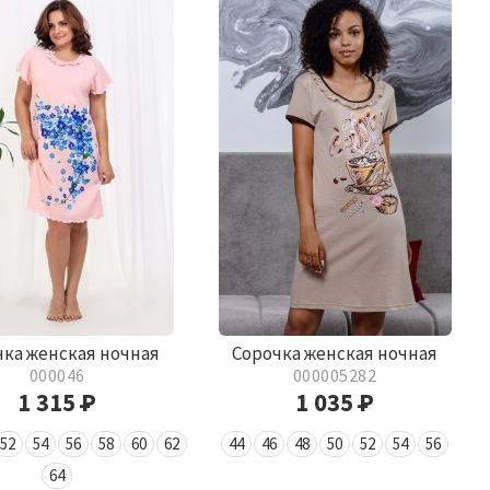
чка женская ночная
Сорочка женская ночная
000046
000005282
1 315
Р
1 035
Р
52
54
56
58
60
62
44
46
48
50
52
54
56
64