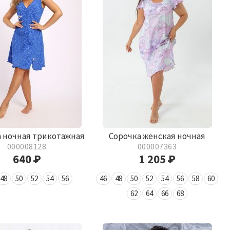
 ночная трикотажная
Сорочка женская ночная
000008128
000007363
640
Р
1 205
Р
48
50
52
54
56
46
48
50
52
54
56
58
60
62
64
66
68