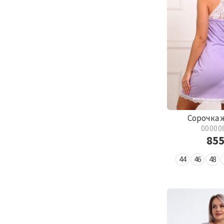
Сорочка 
00000
85
44
46
48