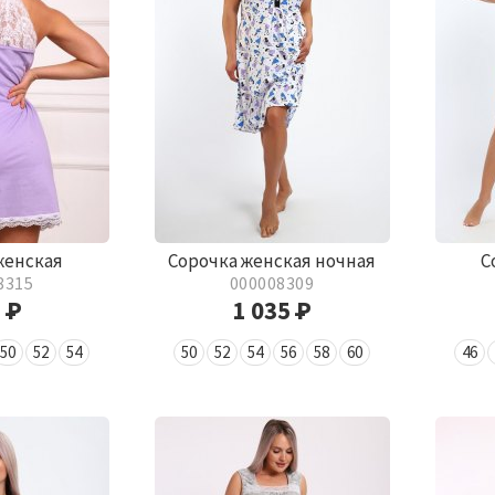
женская
Сорочка женская ночная
С
8315
000008309
5
Р
1 035
Р
50
52
54
50
52
54
56
58
60
46