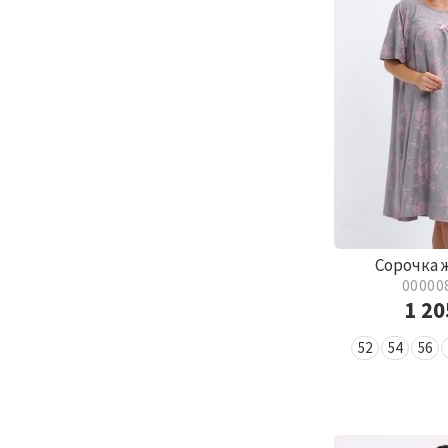
Сорочка 
00000
1 2
52
54
56