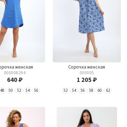
орочка женская
Сорочка женская
000008294
000005
640
Р
1 205
Р
48
50
52
54
56
52
54
56
58
60
62