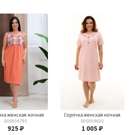
чка женская ночная
Сорочка женская ночная
000004795
000004600
925
Р
1 005
Р