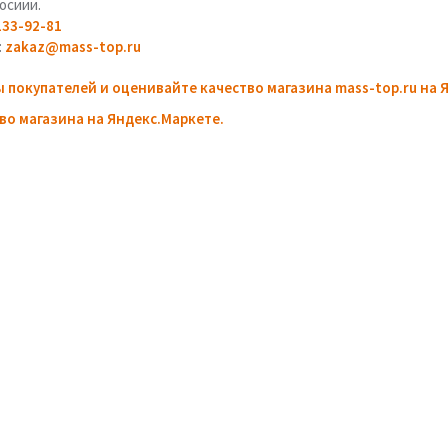
осиии.
133-92-81
:
zakaz@mass-top.ru