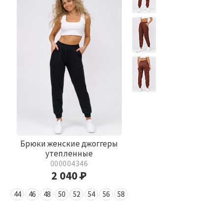
Брюки женские джоггеры
утепленные
000004346
2 040
Р
44
46
48
50
52
54
56
58