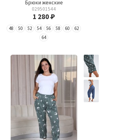
Брюки женские
029501544
1 280
Р
48
50
52
54
56
58
60
62
64