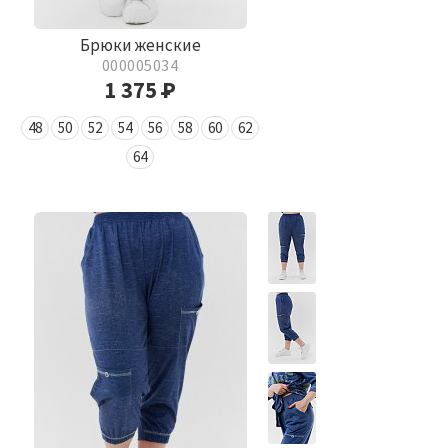
Брюки женские
000005034
1 375
Р
48
50
52
54
56
58
60
62
64