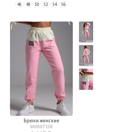
46
48
50
52
54
56
Брюки женские
000007338