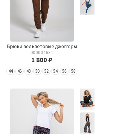
Брюки вельветовые джоггеры
000004631
1 800
Р
44
46
48
50
52
54
56
58