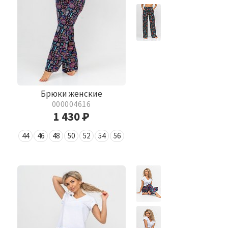
Брюки женские
000004616
1 430
Р
44
46
48
50
52
54
56