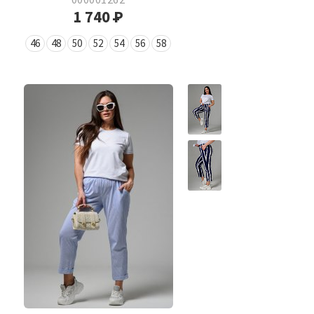
1 740
Р
46
48
50
52
54
56
58