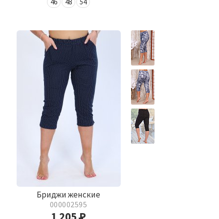
46
48
54
Бриджи женские
000002595
1 205
Р