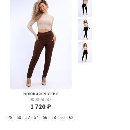
Брюки женские
000008083
1 720
Р
48
50
52
54
56
58
60
62