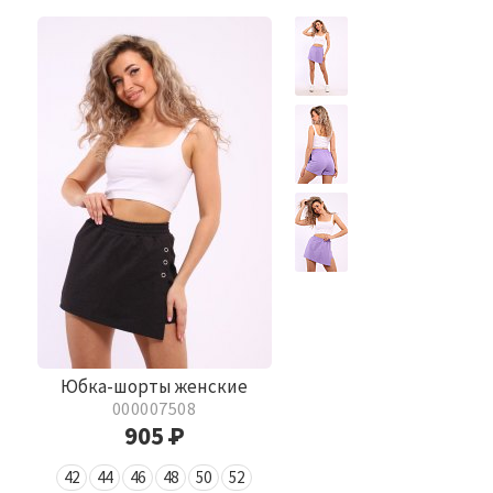
Юбка-шорты женские
000007508
905
Р
42
44
46
48
50
52