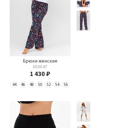
Брюки женские
000047
1 430
Р
44
46
48
50
52
54
56