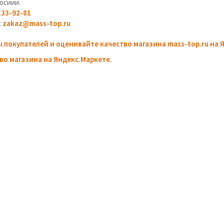
осиии.
133-92-81
:
zakaz@mass-top.ru