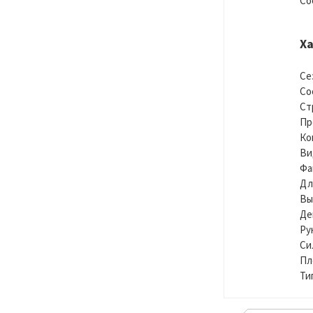
Со
Х
Се
Со
Ст
Пр
Ко
Ви
Фа
Дл
Вы
Де
Ру
Си
Пл
Ти