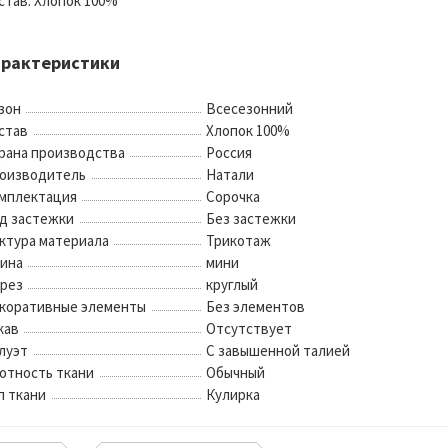
став: Хлопок 100%
арактеристики
зон
Всесезонний
став
Хлопок 100%
рана производства
Россия
оизводитель
Натали
мплектация
Сорочка
д застежки
Без застежки
ктура материала
Трикотаж
ина
мини
рез
круглый
коративные элементы
Без элементов
кав
Отсутствует
луэт
С завышенной талией
отность ткани
Обычный
п ткани
Кулирка