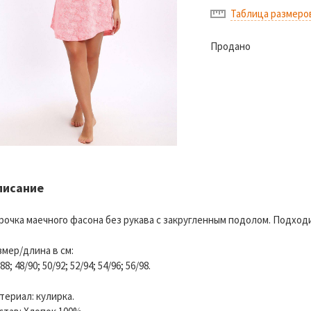
Таблица размеро
Продано
писание
рочка маечного фасона без рукава с закругленным подолом. Подходи
змер/длина в см:
88; 48/90; 50/92; 52/94; 54/96; 56/98.
териал: кулирка.