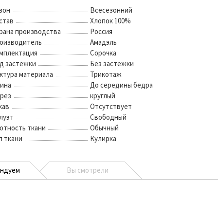
зон
Всесезонний
став
Хлопок 100%
рана производства
Россия
оизводитель
Амадэль
мплектация
Сорочка
д застежки
Без застежки
ктура материала
Трикотаж
ина
До середины бедра
рез
круглый
кав
Отсутствует
луэт
Свободный
отность ткани
Обычный
п ткани
Кулирка
ендуем
Вы смотрели