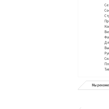
Се
Со
Ст
Пр
Ко
Ви
Фа
Дл
Вы
Ру
Си
Пл
Ти
Мы реком