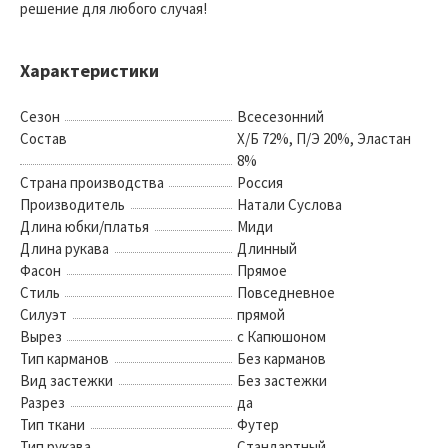
решение для любого случая!
Характеристики
Сезон
Всесезонний
Состав
Х/Б 72%, П/Э 20%, Эластан
8%
Страна производства
Россия
Производитель
Натали Суслова
Длина юбки/платья
Миди
Длина рукава
Длинный
Фасон
Прямое
Стиль
Повседневное
Силуэт
прямой
Вырез
с Капюшоном
Тип карманов
Без карманов
Вид застежки
Без застежки
Разрез
да
Тип ткани
Футер
Тип рукава
Стандартный