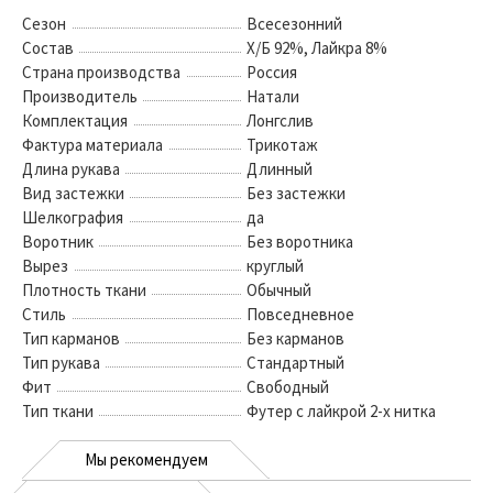
Сезон
Всесезонний
Состав
Х/Б 92%, Лайкра 8%
Страна производства
Россия
Производитель
Натали
Комплектация
Лонгслив
Фактура материала
Трикотаж
Длина рукава
Длинный
Вид застежки
Без застежки
Шелкография
да
Воротник
Без воротника
Вырез
круглый
Плотность ткани
Обычный
Стиль
Повседневное
Тип карманов
Без карманов
Тип рукава
Стандартный
Фит
Свободный
Тип ткани
Футер с лайкрой 2-х нитка
Мы рекомендуем