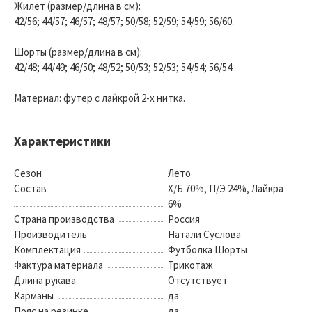
Жилет (размер/длина в см):
42/56; 44/57; 46/57; 48/57; 50/58; 52/59; 54/59; 56/60.
Шорты (размер/длина в см):
42/48; 44/49; 46/50; 48/52; 50/53; 52/53; 54/54; 56/54.
Материал: футер с лайкрой 2-х нитка.
Характеристики
Сезон
Лето
Состав
Х/Б 70%, П/Э 24%, Лайкра
6%
Страна производства
Россия
Производитель
Натали Суслова
Комплектация
Футболка Шорты
Фактура материала
Трикотаж
Длина рукава
Отсутствует
Карманы
да
Пояс на резинке
да