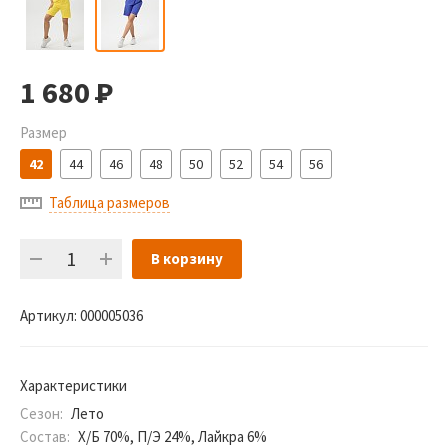
1 680
Р
Размер
42
44
46
48
50
52
54
56
Таблица размеров
В корзину
Артикул:
000005036
Характеристики
Сезон:
Лето
Состав:
Х/Б 70%, П/Э 24%, Лайкра 6%