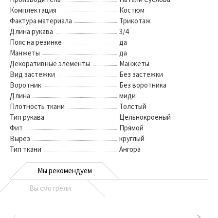
Комплектация
Костюм
Фактура материала
Трикотаж
Длина рукава
3/4
Пояс на резинке
да
Манжеты
да
Декоративные элементы
Манжеты
Вид застежки
Без застежки
Воротник
Без воротника
Длина
миди
Плотность ткани
Толстый
Тип рукава
Цельнокроеный
Фит
Прямой
Вырез
круглый
Тип ткани
Ангора
Мы рекомендуем
Вы смотрели