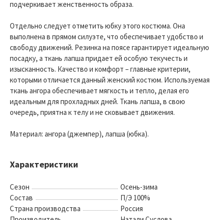
подчеркивает женственность образа.
Отдельно следует отметить юбку этого костюма. Она
выполнена в прямом силуэте, что обеспечивает удобство и
свободу движений. Резинка на поясе гарантирует идеальную
посадку, а ткань лапша придает ей особую текучесть и
изысканность. Качество и комфорт – главные критерии,
которыми отличается данный женский костюм. Используемая
ткань ангора обеспечивает мягкость и тепло, делая его
идеальным для прохладных дней. Ткань лапша, в свою
очередь, приятна к телу и не сковывает движения.
Материал: ангора (джемпер), лапша (юбка).
Характеристики
Сезон
Осень-зима
Состав
П/Э 100%
Страна производства
Россия
Производитель
Натали Суслова