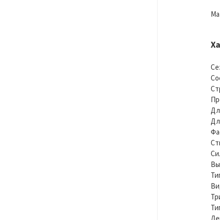
Ма
Х
Се
Со
Ст
Пр
Дл
Дл
Фа
Ст
Си
Вы
Ти
Ви
Тр
Ти
Де