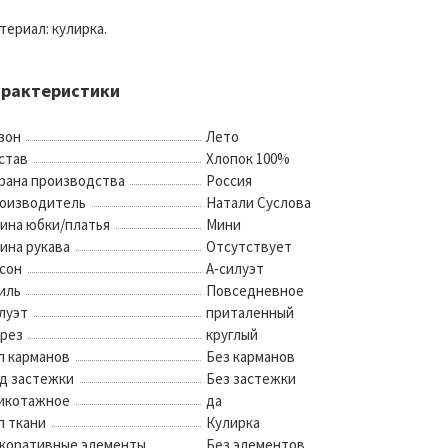
териал: кулирка.
арактеристики
зон
Лето
став
Хлопок 100%
рана производства
Россия
оизводитель
Натали Суслова
ина юбки/платья
Мини
ина рукава
Отсутствует
сон
А-силуэт
иль
Повседневное
луэт
приталенный
рез
круглый
п карманов
Без карманов
д застежки
Без застежки
икотажное
да
п ткани
Кулирка
коративные элементы
Без элементов