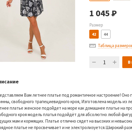
1 045
Р
Размер
42
44
Таблица размеро
В
писание
едставляем Вам летнее платье под романтичное настроение! Оно 
инны, свободного трапециевидного кроя, Изготовлена модель из лег
тнее платье женское подойдет на море как домашнее платье на прог
ободного кроя модель платья подойдёт для абсолютно любой фигур
дущих мам и кормящих. Платье отлично сядет на высоких и невысок
рядное платье не просвечивает и не электролизуется.Широкий разм