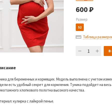
600
Р
Размер
52
Таблица размеро
В
писание
ника для беременных и кормящих. Модель выполнена с учетом изме
дели есть удобный секрет для кормления. Туника подойдет на весь
икотажного хлопкового полотна высокого качества.
териал: кулирка с лайкрой пенье.