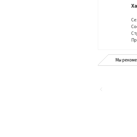
Х
Се
Со
Ст
Пр
Мы реком