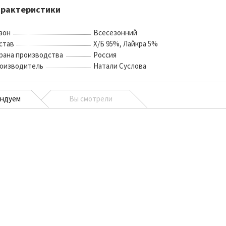
арактеристики
зон
Всесезонний
став
Х/Б 95%, Лайкра 5%
рана производства
Россия
оизводитель
Натали Суслова
ендуем
Вы смотрели