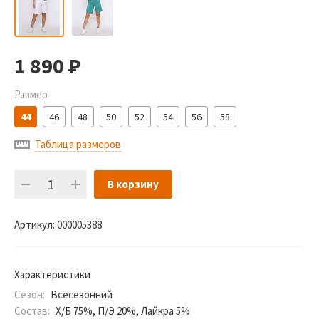
1 890
Р
Размер
44
46
48
50
52
54
56
58
Таблица размеров
В корзину
Артикул:
000005388
Характеристики
Сезон:
Всесезонний
Состав:
Х/Б 75%, П/Э 20%, Лайкра 5%