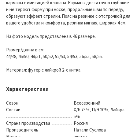
карманы с имитацией клапана. Карманы достаточно глубокие
и не теряют форму при носке, продольные швы по переду,
образуют эффект стрелки. Пояс на резинке с отстрочкой для
вашего удобства и комфорта, резинка мягкая, широкая 4 см.
На фото модель представлена в 46 размере.
Размер/длина в см:
44/48; 46/50; 48/51; 50/52; 52/53; 54/53; 56/55; 58/55.
Материал: футер с лайкрой 2-х нитка.
Характеристики
Сезон
Всесезонний
Состав
Х/Б 75%, П/Э 20%, Лайкра
5%
Страна производства
Россия
Производитель
Натали Суслова
Модель
шорты