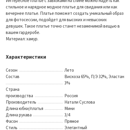
Интересное платье с завязками на спине можно надеть как
стильное и нарядное модное платье для свидания или как
вечернее платье. Платье поможет создать уникальный образ
для фотосессии, подойдет для высоких и невысоких
девушек. Такое платье точно станет незаменимой вещью в
вашем гардеробе.
Материал: хамур.
Характеристики
Сезон
Лето
Состав
Вискоза 65%, П/Э 32%, Эластан
3%
Страна
производства
Россия
Производитель
Натали Суслова
Длина юбки/платья
Мини
Длина рукава
3/4
Фасон
Прямое
Стиль
Элегантный