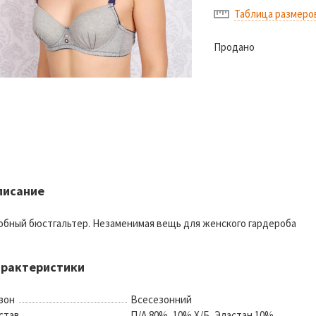
Таблица размеро
Продано
писание
обный бюстгальтер. Незаменимая вещь для женского гардероба
арактеристики
зон
Всесезонний
став
П/А 80%, 10% Х/Б, Эластан 10%