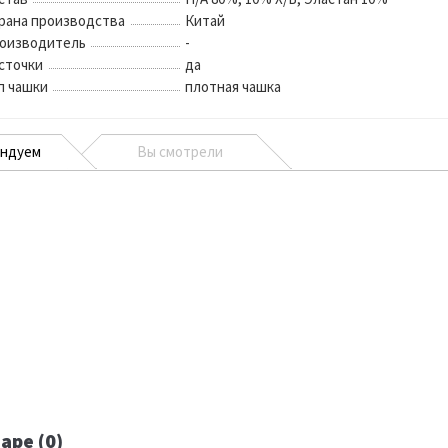
рана производства
Китай
оизводитель
-
сточки
да
п чашки
плотная чашка
ендуем
Вы смотрели
аре (0)