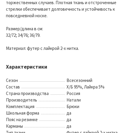
торжественных случаев. Плотная ткань и отстроченные
стрелки обеспечивает долговечность и устойчивость к
повседневной носке.
Размер/длина в см:
32/72; 34/76; 36/79.
Материал: футер с лайкрой 2-х нитка.
Характеристики
Сезон
Всесезонний
Состав
Х/Б 95%, Лайкра 5%
Страна производства
Россия
Производитель
Натали
Комплектация
Брюки
Школьная форма
да
Пояс на резинке
да
Карманы
да
Тип ткани
Футер с лайкрой 2-х нитка