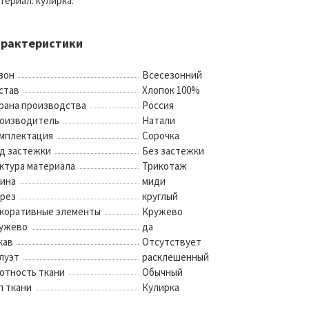
териал: кулирка.
арактеристики
зон
Всесезонний
став
Хлопок 100%
рана производства
Россия
оизводитель
Натали
мплектация
Сорочка
д застежки
Без застежки
ктура материала
Трикотаж
ина
миди
рез
круглый
коративные элементы
Кружево
ужево
да
кав
Отсутствует
луэт
расклешенный
отность ткани
Обычный
п ткани
Кулирка