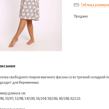
Таблица размеро
Продано
писание
рочка свободного покроя маечного фасона со встречной складкой 
дходит для беременных.
змер/длина в см:
96; 50/97; 52/98; 54/100; 56/104; 58/106; 60/108; 62/110.