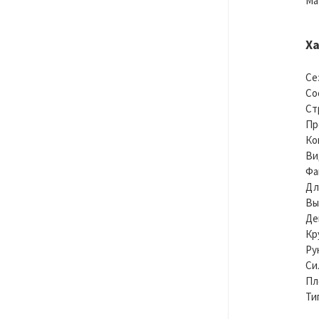
Ма
Х
Се
Со
Ст
Пр
Ко
Ви
Фа
Дл
Вы
Де
Кр
Ру
Си
Пл
Ти