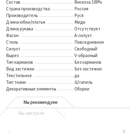
Состав
Вискоза 100%
Страна производства
Россия
Производитель
Руся
Длина юбки/платья
Миди
Длина рукава
Отсутствует
Фасон
А-силуэт
Стиль
Повседневное
Силуэт
Свободный
Вырез
V-образный
Тип карманов
Без карманов
Вид застежки
Без застежки
Текстильное
да
Тип ткани
Штапель
Декоративные элементы
Оборки
Мы рекомендуем
Вы смотрели