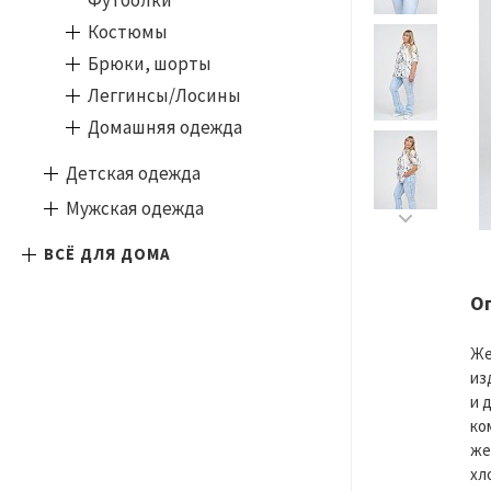
Футболки
Костюмы
Брюки, шорты
Леггинсы/Лосины
Домашняя одежда
Детская одежда
Мужская одежда
ВСЁ ДЛЯ ДОМА
О
Же
из
и 
ко
же
хл