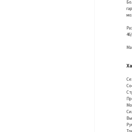
Бо
га
мо
Ра
46/
Ма
Х
Се
Со
Ст
Пр
Мо
Си
Вы
Ру
Тр