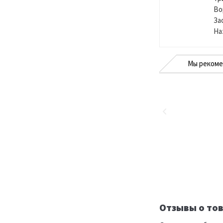
Во
За
На
Мы реком
Отзывы о тов