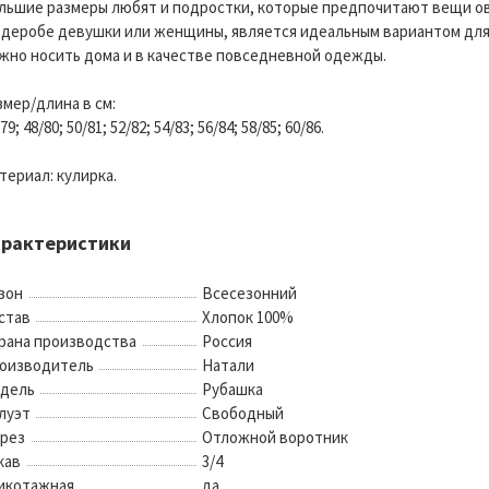
льшие размеры любят и подростки, которые предпочитают вещи овер
рдеробе девушки или женщины, является идеальным вариантом для
жно носить дома и в качестве повседневной одежды.
змер/длина в см:
79; 48/80; 50/81; 52/82; 54/83; 56/84; 58/85; 60/86.
териал: кулирка.
арактеристики
зон
Всесезонний
став
Хлопок 100%
рана производства
Россия
оизводитель
Натали
дель
Рубашка
луэт
Свободный
рез
Отложной воротник
кав
3/4
икотажная
да