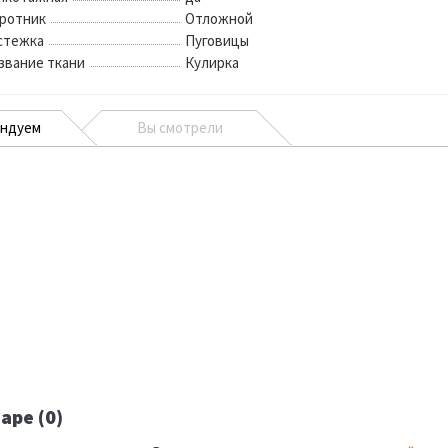
ротник
Отложной
стежка
Пуговицы
звание ткани
Кулирка
ендуем
Вы смотрели
аре (0)