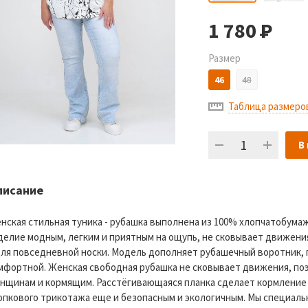
1 780
Р
Размер
46
48
Таблица размеро
В
писание
нская стильная туника - рубашка выполнена из 100% хлопчатобумаж
делие модным, легким и приятным на ощупь, не сковывает движения
для повседневной носки. Модель дополняет рубашечный воротник, 
мфортной. Женская свободная рубашка не сковывает движения, п
нщинам и кормящим. Расстёгивающаяся планка сделает кормление 
опкового трикотажа еще и безопасным и экологичным. Мы специаль