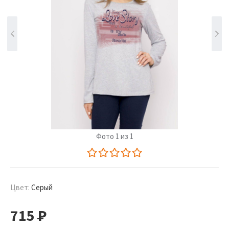
Фото 1 из 1
Цвет:
Серый
715
Р