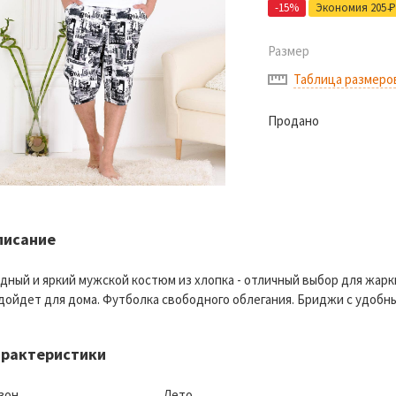
-15%
Экономия 205
Р
Размер
Таблица размеро
Продано
писание
дный и яркий мужской костюм из хлопка - отличный выбор для жарк
дойдет для дома. Футболка свободного облегания. Бриджи с удобн
арактеристики
зон
Лето