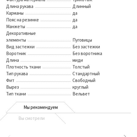
Длина рукава
Длинный
Карманы
да
Пояс на резинке
да
Манжеты
да
Декоративные
элементы
Пуговицы
Вид застежки
Без застежки
Воротник
Без воротника
Длина
миди
Плотность ткани
Толстый
Тип рукава
Стандартный
Фит
Свободный
Вырез
круглый
Тип ткани
Вельвет
Мы рекомендуем
Вы смотрели