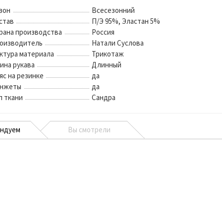
зон
Всесезонний
став
П/Э 95%, Эластан 5%
рана производства
Россия
оизводитель
Натали Суслова
ктура материала
Трикотаж
ина рукава
Длинный
яс на резинке
да
нжеты
да
п ткани
Сандра
ендуем
Вы смотрели