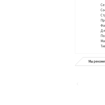
Се
Со
Ст
Пр
Фа
Дл
По
Ма
Ти
Мы реком