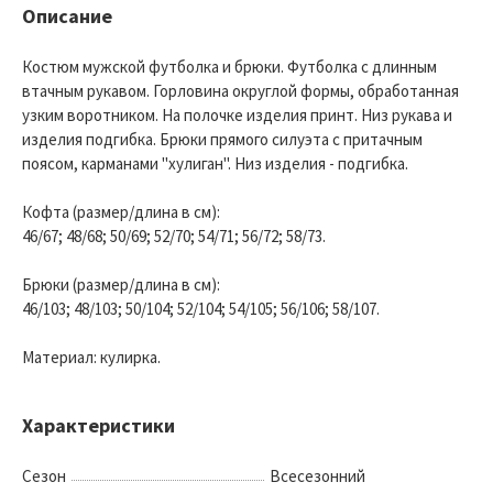
Описание
Костюм мужской футболка и брюки. Футболка с длинным
втачным рукавом. Горловина округлой формы, обработанная
узким воротником. На полочке изделия принт. Низ рукава и
изделия подгибка. Брюки прямого силуэта с притачным
поясом, карманами "хулиган". Низ изделия - подгибка.
Кофта (размер/длина в см):
46/67; 48/68; 50/69; 52/70; 54/71; 56/72; 58/73.
Брюки (размер/длина в см):
46/103; 48/103; 50/104; 52/104; 54/105; 56/106; 58/107.
Материал: кулирка.
Характеристики
Сезон
Всесезонний