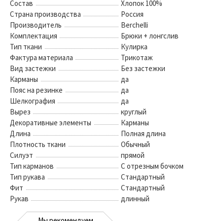
Состав
Хлопок 100%
Страна производства
Россия
Производитель
Berchelli
Комплектация
Брюки + лонгслив
Тип ткани
Кулирка
Фактура материала
Трикотаж
Вид застежки
Без застежки
Карманы
да
Пояс на резинке
да
Шелкография
да
Вырез
круглый
Декоративные элементы
Карманы
Длина
Полная длина
Плотность ткани
Обычный
Силуэт
прямой
Тип карманов
С отрезным бочком
Тип рукава
Стандартный
Фит
Стандартный
Рукав
длинный
Мы рекомендуем