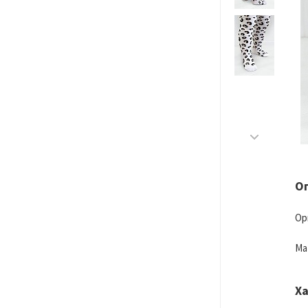
О
Ор
Ма
Х