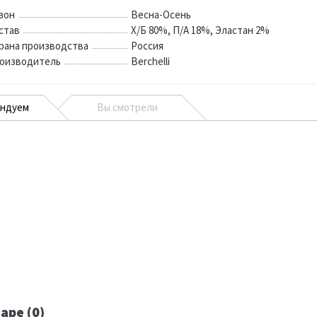
зон
Весна-Осень
став
Х/Б 80%, П/А 18%, Эластан 2%
рана производства
Россия
оизводитель
Berchelli
ендуем
Вы смотрели
аре (0)