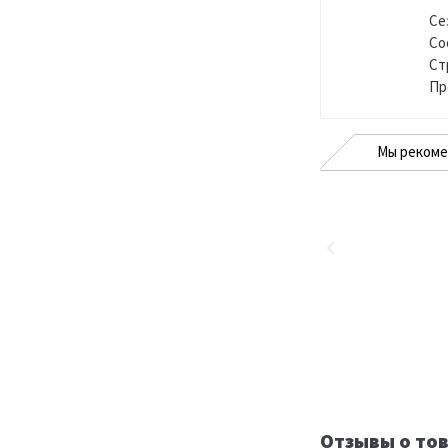
Се
Со
Ст
Пр
Мы реком
Отзывы о тов