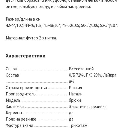
десятков образов. В них удобно, стильно и легко - в любом
ритме, в любую погоду, в любом настроении.
Размер/длина в см:
42-44/102; 44-46/103; 46-48/104; 48-50/105; 50-52/106; 52-54/107.
Материал: футер 2-х нитка.
Характеристики
Сезон
Всесезонний
Состав
Х/Б 72%, П/Э 20%, Лайкра
8%
Страна производства
Россия
Производитель
Натали
Модель
брюки
Застежка
Эластичная резинка
Карманы
да
Пояс на резинке
да
Фактура ткани
Трикотаж