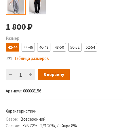
1 800
Р
Размер
42-44
44-46
46-48
48-50
50-52
52-54
Таблица размеров
В корзину
Артикул:
000008156
Характеристики
Сезон:
Всесезонний
Состав:
Х/Б 72%, П/Э 20%, Лайкра 8%