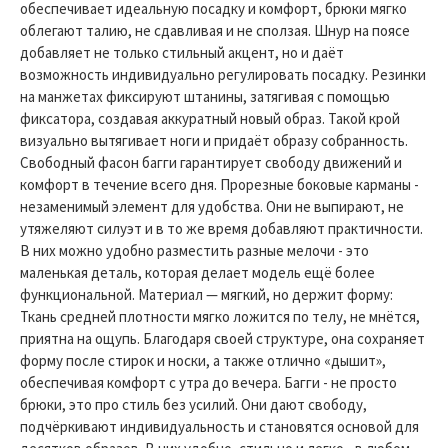
обеспечивает идеальную посадку и комфорт, брюки мягко
облегают талию, не сдавливая и не сползая. Шнур на поясе
добавляет не только стильный акцент, но и даёт
возможность индивидуально регулировать посадку. Резинки
на манжетах фиксируют штанины, затягивая с помощью
фиксатора, создавая аккуратный новый образ. Такой крой
визуально вытягивает ноги и придаёт образу собранность.
Свободный фасон багги гарантирует свободу движений и
комфорт в течение всего дня. Прорезные боковые карманы -
незаменимый элемент для удобства. Они не выпирают, не
утяжеляют силуэт и в то же время добавляют практичности.
В них можно удобно разместить разные мелочи - это
маленькая деталь, которая делает модель ещё более
функциональной. Материал — мягкий, но держит форму:
Ткань средней плотности мягко ложится по телу, не мнётся,
приятна на ощупь. Благодаря своей структуре, она сохраняет
форму после стирок и носки, а также отлично «дышит»,
обеспечивая комфорт с утра до вечера. Багги - не просто
брюки, это про стиль без усилий. Они дают свободу,
подчёркивают индивидуальность и становятся основой для