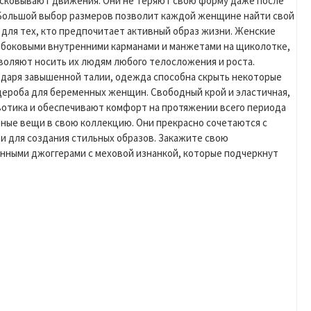
е сковывают движения. Они не теряют свою форму даже после
. Большой выбор размеров позволит каждой женщине найти свой
 для тех, кто предпочитает активный образ жизни. Женские
 боковыми внутренними карманами и манжетами на щиколотке,
воляют носить их людям любого телосложения и роста.
одаря завышенной талии, одежда способна скрыть некоторые
дероба для беременных женщин. Свободный крой и эластичная,
ивотика и обеспечивают комфорт на протяжении всего периода
ные вещи в свою коллекцию. Они прекрасно сочетаются с
 для создания стильных образов. Закажите свою
нными джоггерами с меховой изнанкой, которые подчеркнут