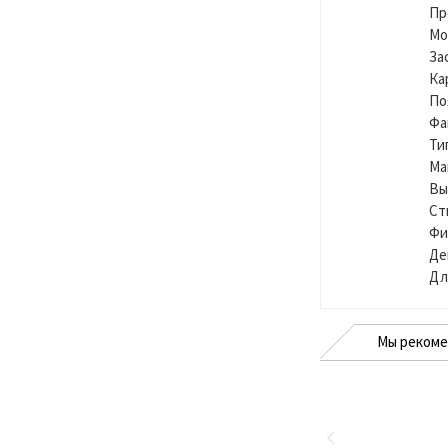
Пр
Мо
За
Ка
По
Фа
Ти
Ма
Вы
Ст
Фи
Де
Дл
Мы реком