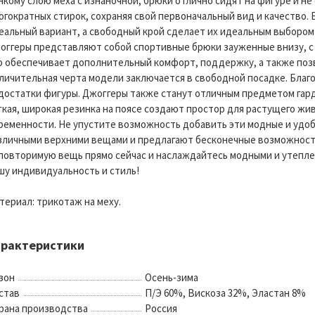
нкому слою меха с изнаночной, брюки отлично сидят на фигуре и н
огократных стирок, сохраняя свой первоначальный вид и качество
еальный вариант, а свободный крой сделает их идеальным выбором
оггеры представляют собой спортивные брюки зауженные внизу, с
о обеспечивает дополнительный комфорт, поддержку, а также поз
личительная черта модели заключается в свободной посадке. Благ
достатки фигуры. Джоггеры также станут отличным предметом гар
гкая, широкая резинка на поясе создают простор для растущего ж
ременности. Не упустите возможность добавить эти модные и удоб
зличными верхними вещами и предлагают бесконечные возможности
повторимую вещь прямо сейчас и наслаждайтесь модными и утепле
шу индивидуальность и стиль!
териал: трикотаж на меху.
арактеристики
зон
Осень-зима
став
П/Э 60%, Вискоза 32%, Эластан 8%
рана производства
Россия