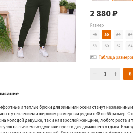
2 880
Р
Размер
48
50
52
54
58
60
62
64
Таблица размеро
В
писание
мфортные и теплые брюки для зимы или осени станут незаменимым
аны с утеплением и широким размерным рядом с 48 по 66 размер. С
к на молодой девушке, так и на взрослой женщине, любого роста 
огулок на свежем воздухе или просто для домашнего отдыха. Благо