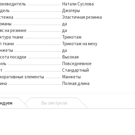
оизводитель
Натали Суслова
дель
Джогеры
стежка
Эластичная резинка
рманы
да
яс на резинке
да
ктура ткани
Трикотаж
п ткани
Трикотаж на меху
нжеты
да
сота посадки
Высокая
иль
Повседневное
т
Стандартный
коративные элементы
Манжеты
ина
Полная длина
ендуем
Вы смотрели