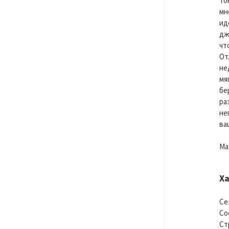
то
мн
ид
дж
чт
От
не
мя
бе
ра
не
ва
Ма
Х
Се
Со
Ст