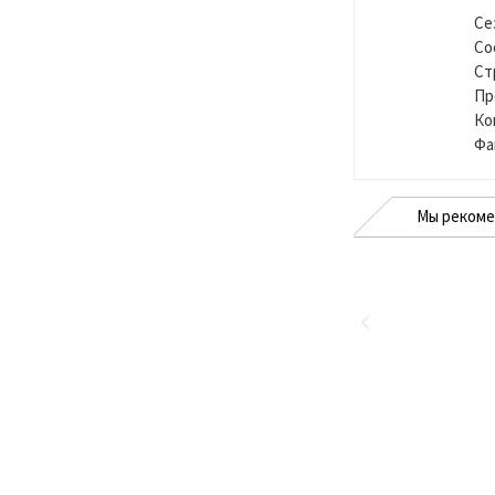
Се
Со
Ст
Пр
Ко
Фа
Мы реком