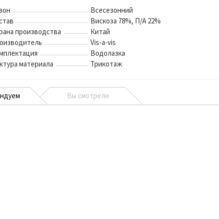
зон
Всесезонний
став
Вискоза 78%, П/А 22%
рана производства
Китай
оизводитель
Vis-a-vis
мплектация
Водолазка
ктура материала
Трикотаж
ендуем
Вы смотрели