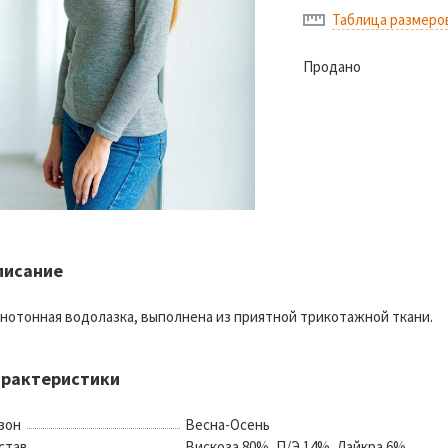
Таблица размеро
Продано
писание
нотонная водолазка, выполнена из приятной трикотажной ткани.
арактеристики
зон
Весна-Осень
став
Вискоза 80%, П/Э 14%, Лайкра 6%