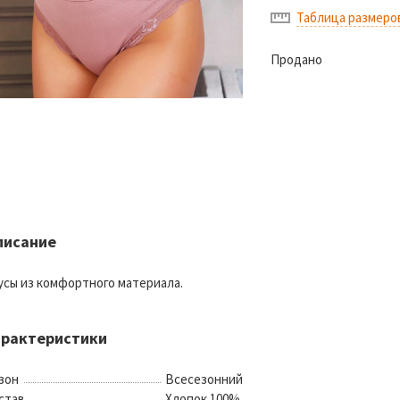
Таблица размеро
Продано
писание
усы из комфортного материала.
арактеристики
зон
Всесезонний
став
Хлопок 100%