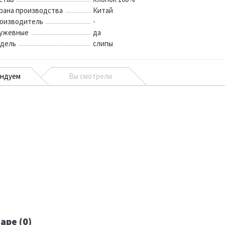
рана производства
Китай
оизводитель
-
ужевные
да
дель
слипы
ендуем
Вы смотрели
аре (0)