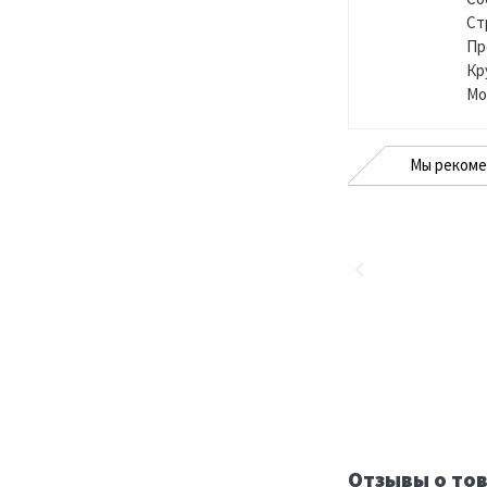
Ст
Пр
Кр
Мо
Мы реком
Отзывы о тов