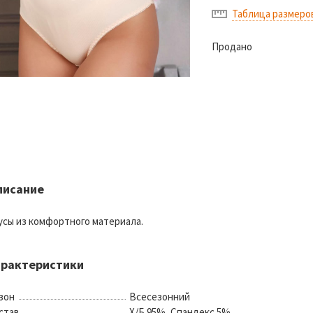
Таблица размеро
Продано
писание
усы из комфортного материала.
арактеристики
зон
Всесезонний
став
Х/Б 95%, Спандекс 5%