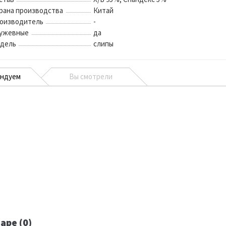
рана производства
Китай
оизводитель
-
ужевные
да
дель
слипы
ендуем
Вы смотрели
аре (0)