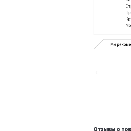
Ст
Пр
Кр
Мо
Мы реком
Отзывы о тов