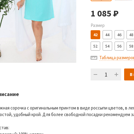
1 085
Р
Размер
42
44
46
48
52
54
56
58
Таблица размеро
В
писание
жная сорочка с оригинальным принтом в виде россыпи цветов, в ле
остой, удобный крой. Для более свободной посадки рекомендуем за
став: