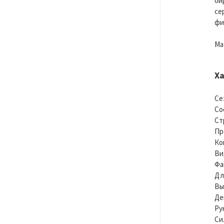
би
се
фи
Ма
Х
Се
Со
Ст
Пр
Ко
Ви
Фа
Дл
Вы
Де
Ру
Си