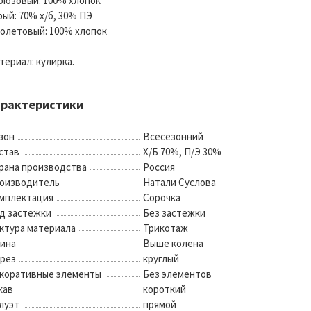
рюзовый: 100% хлопок
рый: 70% х/б, 30% ПЭ
олетовый: 100% хлопок
териал: кулирка.
арактеристики
зон
Всесезонний
став
Х/Б 70%, П/Э 30%
рана производства
Россия
оизводитель
Натали Суслова
мплектация
Сорочка
д застежки
Без застежки
ктура материала
Трикотаж
ина
Выше колена
рез
круглый
коративные элементы
Без элементов
кав
короткий
луэт
прямой