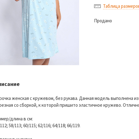
Таблица размеро
Продано
писание
рочка женская с кружевом, без рукава. Данная модель выполнена из
резная со сборкой, к которой пришито эластичное кружево. Отлично
змер/длина в см:
112; 58/113; 60/115; 62/116; 64/118; 66/119.