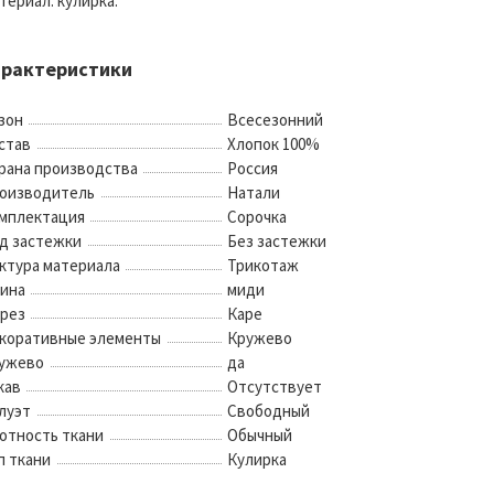
териал: кулирка.
арактеристики
зон
Всесезонний
став
Хлопок 100%
рана производства
Россия
оизводитель
Натали
мплектация
Сорочка
д застежки
Без застежки
ктура материала
Трикотаж
ина
миди
рез
Каре
коративные элементы
Кружево
ужево
да
кав
Отсутствует
луэт
Свободный
отность ткани
Обычный
п ткани
Кулирка