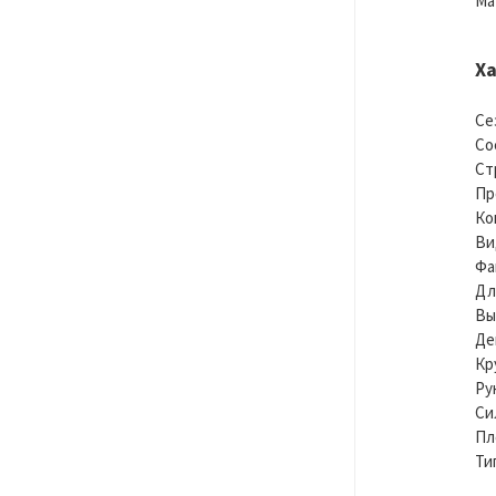
Ма
Х
Се
Со
Ст
Пр
Ко
Ви
Фа
Дл
Вы
Де
Кр
Ру
Си
Пл
Ти