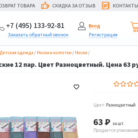
ОЗВРАТ ТОВАРА
СКИДКА ЗА ОТЗЫВ
КОНТАКТ
@
+7 (495) 133-92-81
Вход
Заказать
обратный
звонок
Регистрация
Детская одежда
/
Носки и колготки
/
Носки
/
кие 12 пар. Цвет Разноцветный. Цена 63 р
Цвет:
Разноцветный
63
Р
за шт.
Продается упаковками