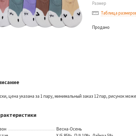
Размер
Таблица размеро
Продано
писание
ски, цена указана за 1 пару, минимальный заказ 12 пар, рисунок мо
арактеристики
зон
Весна-Осень
став
Х/Б 85%, П/А 10%, Лайкра 5%