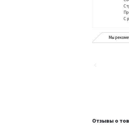
Ст
Пр
С 
Мы реком
Отзывы о тов