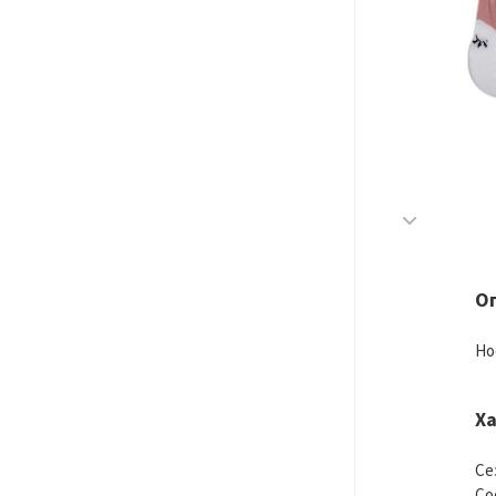
О
Но
Х
Се
Со