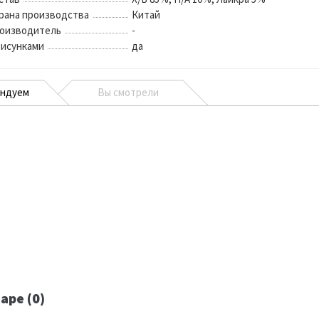
рана производства
Китай
оизводитель
-
рисунками
да
ендуем
Вы смотрели
аре (0)