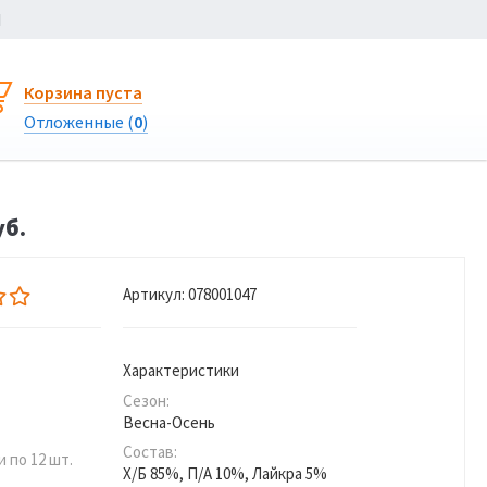
Ы
Корзина пуста
Отложенные (
0
)
уб.
Артикул:
078001047
Характеристики
Сезон:
Весна-Осень
Состав:
 по 12 шт.
Х/Б 85%, П/А 10%, Лайкра 5%