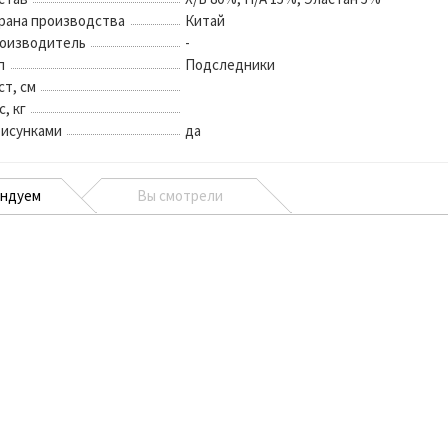
рана производства
Китай
оизводитель
-
п
Подследники
ст, см
с, кг
рисунками
да
ендуем
Вы смотрели