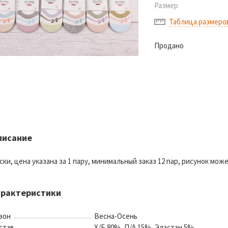
Размер
Таблица размеро
Продано
писание
ски, цена указана за 1 пару, минимальный заказ 12 пар, рисунок мож
арактеристики
зон
Весна-Осень
став
Х/Б 80%, П/А 15%, Эластан 5%