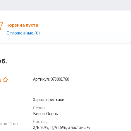
Ы
Корзина пуста
Отложенные (
0
)
уб.
Артикул:
073001760
Характеристики
Сезон:
Весна-Осень
Состав:
 по 12 шт.
Х/Б 80%, П/А 15%, Эластан 5%