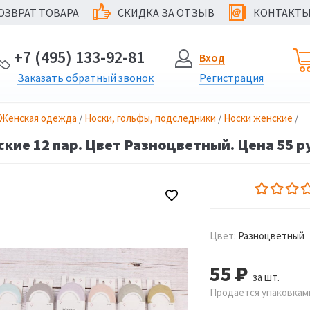
ОЗВРАТ ТОВАРА
СКИДКА ЗА ОТЗЫВ
КОНТАКТ
@
+7 (495) 133-92-81
Вход
Заказать
обратный
звонок
Регистрация
Женская одежда
/
Носки, гольфы, подследники
/
Носки женские
/
кие 12 пар. Цвет Разноцветный. Цена 55 р
Цвет:
Разноцветный
55
Р
за шт.
Продается упаковками