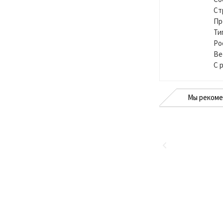
Ст
Пр
Ти
Ро
Ве
С 
Мы реком