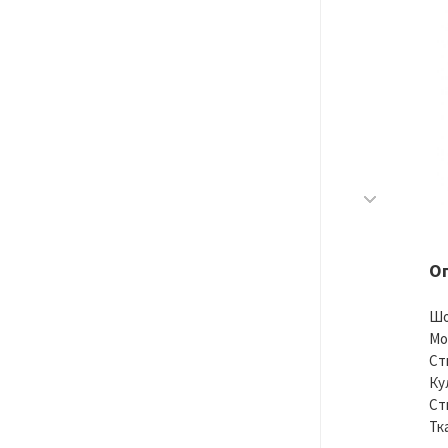
О
Шо
Мо
Ст
Ку
Ст
Тк