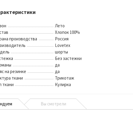
арактеристики
зон
Лето
став
Хлопок 100%
рана производства
Россия
оизводитель
Lovetex
дель
шорты
стежка
Без застежки
рманы
да
яс на резинке
да
ктура ткани
Трикотаж
п ткани
Кулирка
ендуем
Вы смотрели