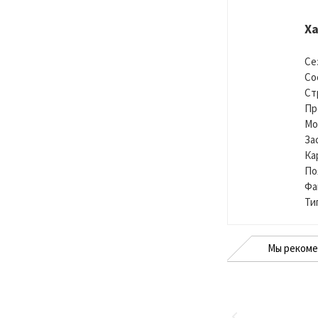
Х
Се
Со
Ст
Пр
Мо
За
Ка
По
Фа
Ти
Мы реком