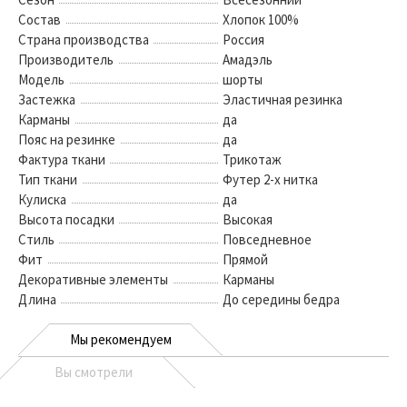
Состав
Хлопок 100%
Страна производства
Россия
Производитель
Амадэль
Модель
шорты
Застежка
Эластичная резинка
Карманы
да
Пояс на резинке
да
Фактура ткани
Трикотаж
Тип ткани
Футер 2-х нитка
Кулиска
да
Высота посадки
Высокая
Стиль
Повседневное
Фит
Прямой
Декоративные элементы
Карманы
Длина
До середины бедра
Мы рекомендуем
Вы смотрели