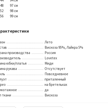
42-44 94 см
6-48 97 см
0-52 98 см
-56 99 см
арактеристики
зон
Лето
став
Вискоза 95%, Лайкра 5%
рана производства
Россия
оизводитель
Lovetex
ина юбки/платья
Миди
ина рукава
Отсутствует
иль
Повседневное
луэт
приталенный
рез
на бретельках
икотажное
да
п ткани
Вискоза