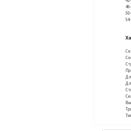
4
5
54
Х
Се
Со
Ст
Пр
Дл
Дл
Ст
Си
Вы
Тр
Ти