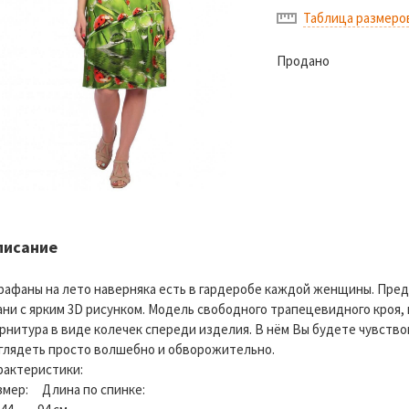
Таблица размеро
Продано
писание
рафаны на лето наверняка есть в гардеробе каждой женщины. Пред
ани с ярким 3D рисунком. Модель свободного трапецевидного кроя
рнитура в виде колечек спереди изделия. В нём Вы будете чувство
глядеть просто волшебно и обворожительно.
рактеристики:
змер: Длина по спинке: