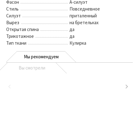
Фасон
А-силуэт
Стиль
Повседневное
Силуэт
приталенный
Вырез
на бретельках
Открытая спина
да
Трикотажное
да
Тип ткани
Кулирка
Мы рекомендуем
Вы смотрели