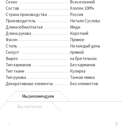
Сезон
Всесезонний
Состав
Хлопок 100%
Страна производства
Россия
Производитель
Натали Суслова
Длина юбки/платья
Миди
Длина рукава
Короткий
Фасон
Прямое
Стиль
На каждый день
Силуэт
прямой
Вырез
на бретельках
Тип карманов
Без карманов
Тип ткани
Кулирка
Тип рукава
Тонкая лямка
Декоративные элементы
Без элементов
Мы рекомендуем
Вы смотрели