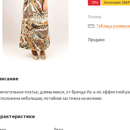
-70%
Экономия 344
Р
Размер
Таблица размеро
Продано
писание
мечательное платье, длины макси, от бренда Vis-a-vis эффектной р
сположена небольшая, потайная застежка на молнию.
арактеристики
зон
Лето