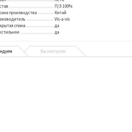
став
П/Э 100%
рана производства
Китай
оизводитель
Vis-a-vis
крытая спина
да
кстильное
да
ендуем
Вы смотрели