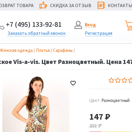
ОЗВРАТ ТОВАРА
СКИДКА ЗА ОТЗЫВ
КОНТАКТ
@
+7 (495) 133-92-81
Вход
Заказать
обратный
звонок
Регистрация
Женская одежда
/
Платья
/
Сарафаны
/
кое Vis-a-vis. Цвет Разноцветный. Цена 147
Цвет:
Разноцветный
147
Р
491
Р