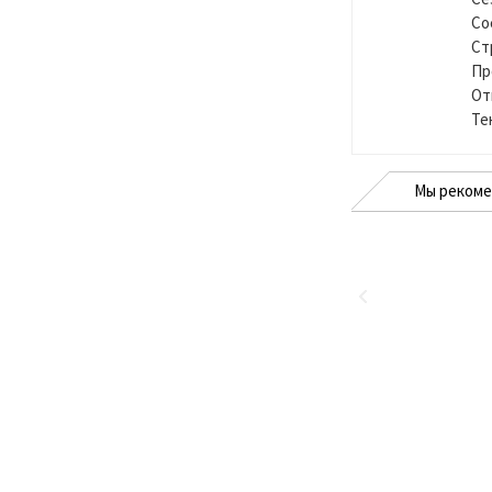
Со
Ст
Пр
От
Те
Мы реком