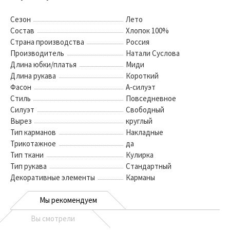
Сезон
Лето
Состав
Хлопок 100%
Страна производства
Россия
Производитель
Натали Суслова
Длина юбки/платья
Миди
Длина рукава
Короткий
Фасон
А-силуэт
Стиль
Повседневное
Силуэт
Свободный
Вырез
круглый
Тип карманов
Накладные
Трикотажное
да
Тип ткани
Кулирка
Тип рукава
Стандартный
Декоративные элементы
Карманы
Мы рекомендуем
Вы смотрели