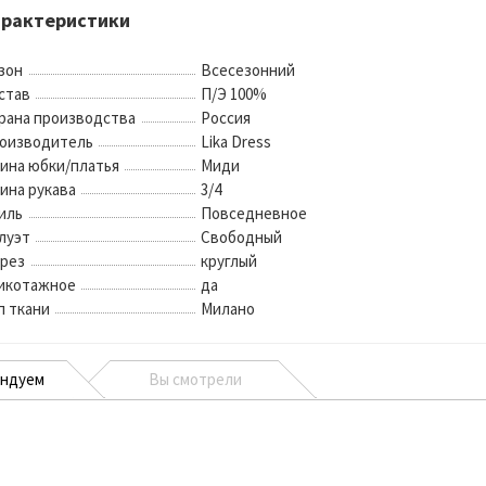
арактеристики
зон
Всесезонний
став
П/Э 100%
рана производства
Россия
оизводитель
Lika Dress
ина юбки/платья
Миди
ина рукава
3/4
иль
Повседневное
луэт
Свободный
рез
круглый
икотажное
да
п ткани
Милано
ендуем
Вы смотрели