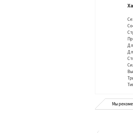
Х
Се
Со
Ст
Пр
Дл
Дл
Ст
Си
Вы
Тр
Ти
Мы реком