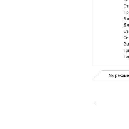
Ст
Пр
Дл
Дл
Ст
Си
Вы
Тр
Ти
Мы реком