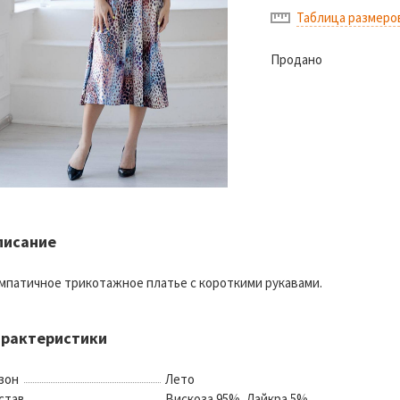
Таблица размеро
Продано
писание
мпатичное трикотажное платье с короткими рукавами.
арактеристики
зон
Лето
став
Вискоза 95%, Лайкра 5%