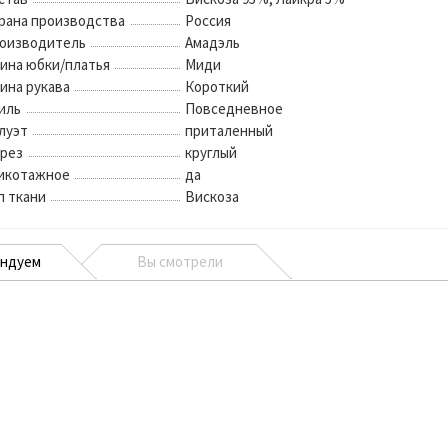
рана производства
Россия
оизводитель
Амадэль
ина юбки/платья
Миди
ина рукава
Короткий
иль
Повседневное
луэт
приталенный
рез
круглый
икотажное
да
п ткани
Вискоза
ендуем
Вы смотрели