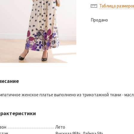
Таблица размеро
Продано
писание
мпатичное женское платье выполнено из трикотажной ткани - масл
арактеристики
зон
Лето
став
Вискоза 95%, Лайкра 5%