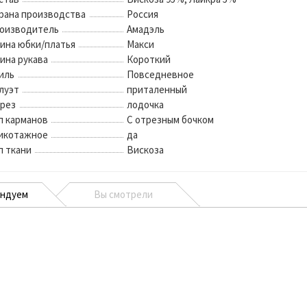
рана производства
Россия
оизводитель
Амадэль
ина юбки/платья
Макси
ина рукава
Короткий
иль
Повседневное
луэт
приталенный
рез
лодочка
п карманов
С отрезным бочком
икотажное
да
п ткани
Вискоза
ендуем
Вы смотрели