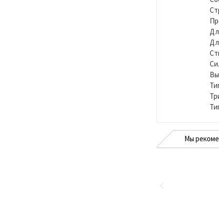
Ст
Пр
Дл
Дл
Ст
Си
Вы
Ти
Тр
Ти
Мы реком