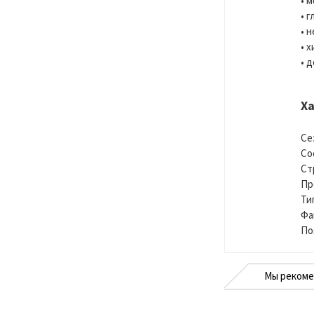
• 
• 
• 
• 
• 
Х
Се
Со
Ст
Пр
Ти
Фа
По
Мы реком