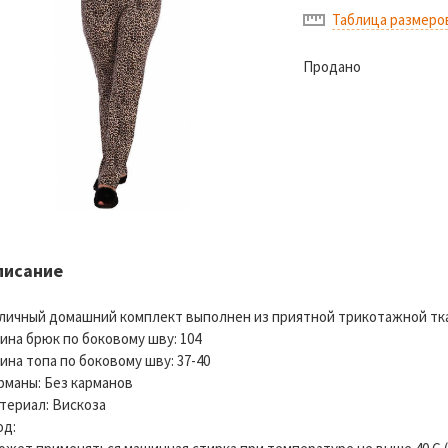
Таблица размеро
Продано
писание
личный домашний комплект выполнен из приятной трикотажной тк
ина брюк по боковому шву: 104
ина топа по боковому шву: 37-40
рманы: Без карманов
териал: Вискоза
од: