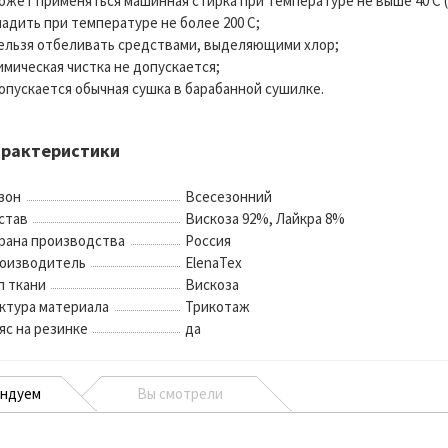
может применяться машинная стирка при температуре не выше 40 С 
гладить при температуре не более 200 С;
нельзя отбеливать средствами, выделяющими хлор;
химическая чистка не допускается;
допускается обычная сушка в барабанной сушилке.
арактеристики
зон
Всесезонний
став
Вискоза 92%, Лайкра 8%
рана производства
Россия
оизводитель
ElenaTex
п ткани
Вискоза
ктура материала
Трикотаж
яс на резинке
да
ендуем
Вы смотрели