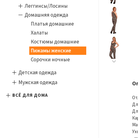
Леггинсы/Лосины
Домашняя одежда
Платья домашние
Халаты
Костюмы домашние
Пижамы женские
Сорочки ночные
Детская одежда
Мужская одежда
О
ВСЁ ДЛЯ ДОМА
От
Дл
Дл
Ка
Ма
Ух