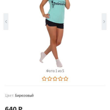
Фото 1 из 5
Цвет:
Бирюзовый
640
Р