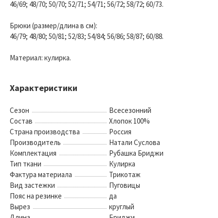
46/69; 48/70; 50/70; 52/71; 54/71; 56/72; 58/72; 60/73.
Брюки (размер/длина в см):
46/79; 48/80; 50/81; 52/83; 54/84; 56/86; 58/87; 60/88.
Материал: кулирка.
Характеристики
Сезон
Всесезонний
Состав
Хлопок 100%
Страна производства
Россия
Производитель
Натали Суслова
Комплектация
Рубашка Бриджи
Тип ткани
Кулирка
Фактура материала
Трикотаж
Вид застежки
Пуговицы
Пояс на резинке
да
Вырез
круглый
Длина
Бриджи