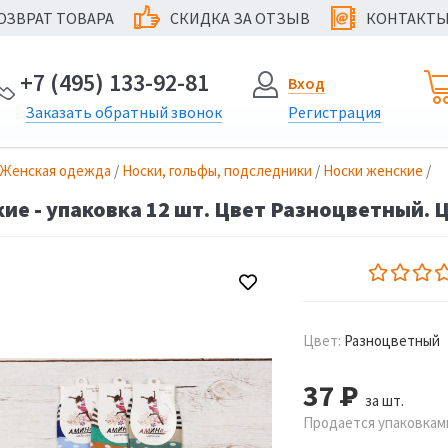
ОЗВРАТ ТОВАРА
СКИДКА ЗА ОТЗЫВ
КОНТАКТ
@
+7 (495) 133-92-81
Вход
Заказать
обратный
звонок
Регистрация
Женская одежда
/
Носки, гольфы, подследники
/
Носки женские
/
ие - упаковка 12 шт. Цвет Разноцветный. Ц
Цвет:
Разноцветный
37
Р
за шт.
Продается упаковками