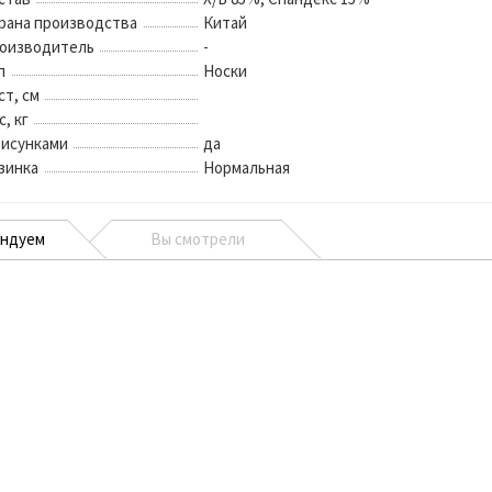
рана производства
Китай
оизводитель
-
п
Носки
ст, см
с, кг
рисунками
да
зинка
Нормальная
ендуем
Вы смотрели