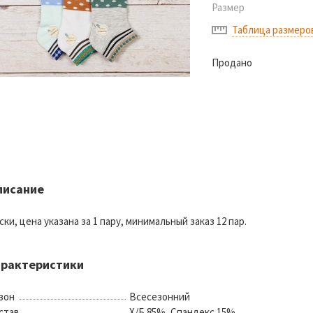
Размер
Таблица размеро
Продано
писание
ски, цена указана за 1 пару, минимальный заказ 12 пар.
арактеристики
зон
Всесезонний
став
Х/Б 85%, Спандекс 15%