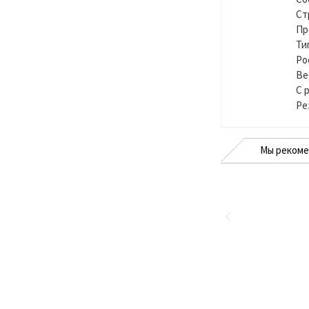
Ст
Пр
Ти
Ро
Ве
С 
Ре
Мы реком